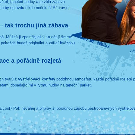
světel, taneční hudby a skvělá zábava
co by opravdu nikdo nečekal? Připrav si
– tak trochu jiná zábava
. Můžeš ji zpestřit, oživit a dát jí šmrnc.
e pokaždé budeš originální a zářící hvězdou
ce a pořádně rozjetá
ch tvarů z
vystřelovací konfety
podtrhnou atmosféru každé pořádně rozjeté pa
fetami
dopadajícími v rytmu hudby na taneční parket.
tka cool? Pak neváhej a připrav si pořádnou zásobu pestrobarevných
vystřelov