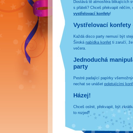
Dostává tě atmosféra blikajících 
s přáteli? Chceš překvapit něčím, 
vystřelovací konfety
!
Vystřelovací konfety 
Každá disco party nemusí být stejná
Široká
nabídka konfet
ti zaručí, ž
večera.
Jednoduchá manipula
party
Pestré padající papírky všemožný
nechat se unášet
poletujícími kon
Házej!
Chceš oslnit, překvapit, být zkrá
to rozjeď!