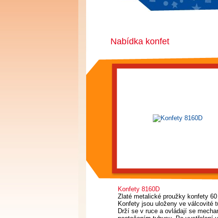
Nabídka konfet
Konfety 8160D
Zlaté metalické proužky konfety 6
Konfety jsou uloženy ve válcovité t
Drží se v ruce a ovládají se mech