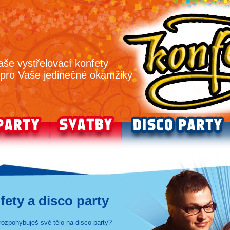
aše
vystřelovací konfety
ro Vaše jedinečné okamžiky
fety a disco party
ozpohybuješ své tělo na disco party?