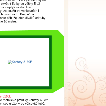
ením tubusu. Po vystřelení vyletí
é okvětní lístky do výšky 5 až
ů a rozptýlí se do okolí.
y lze použít ve venkovních i
ích prostorách. Bezpečná
nost přihlížejících diváků od tuby
 je 10 metrů.
ty 8160E
né metalické proužky konfety 60 cm
y jsou uloženy ve válcovité tubě.