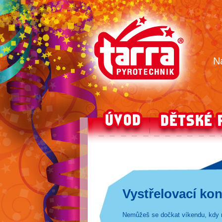
N
p
Vystřelovací kon
Nemůžeš se dočkat víkendu, kdy r