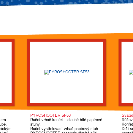
PYROSHOOTER SF53
Svate
0 cm
Ruční vrhač konfet – dlouhé bílé papírové
Růžové
ubě.
stuhy.
Konfet
anickým
Ruční vystřelovací vrhač papírový stuh
Drží s