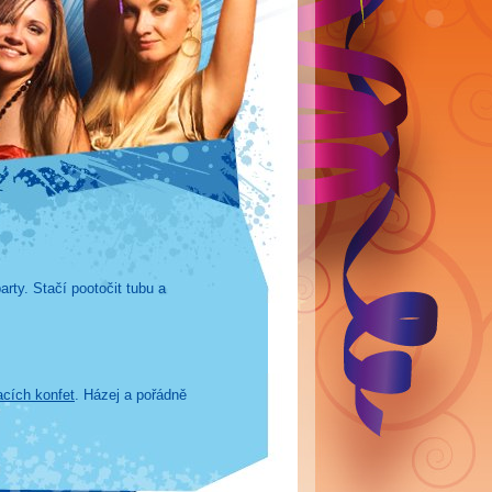
rty. Stačí pootočit tubu a
acích konfet
. Házej a pořádně