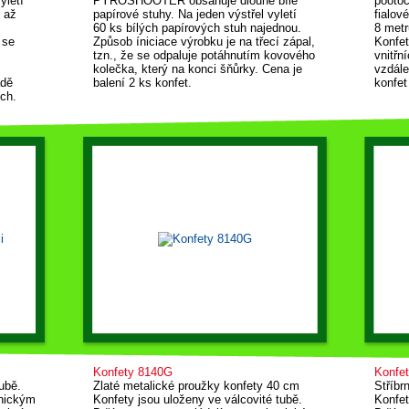
yletí
PYROSHOOTER obsahuje dlouhé bílé
pootoč
 až
papírové stuhy. Na jeden výstřel vyletí
fialov
60 ks bílých papírových stuh najednou.
8 metr
 se
Způsob íniciace výrobku je na třecí zápal,
Konfet
tzn., že se odpaluje potáhnutím kovového
vnitřn
kolečka, který na konci šňůrky. Cena je
vzdále
adě
balení 2 ks konfet.
konfet
ch.
Konfety 8140G
Konfe
ubě.
Zlaté metalické proužky konfety 40 cm
Stříbr
anickým
Konfety jsou uloženy ve válcovité tubě.
Konfet