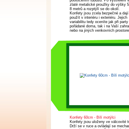
pootočením tubusu. Po vystřelení v
zlaté metalické proužky do výšky 5
8 metrů a rozptýlí se do okolí.
Konfety jsou zcela bezpečné a dají
použít v interiéru i exteriéru. Jejich
variabilitu tedy oceníte jak při party
pořádané doma, tak i na Vaší zahr
nebo na jiných venkovních prostore
Konfety 60cm - Bílí motýlci
Konfety jsou uloženy ve válcovité t
Drží se v ruce a ovládají se mech